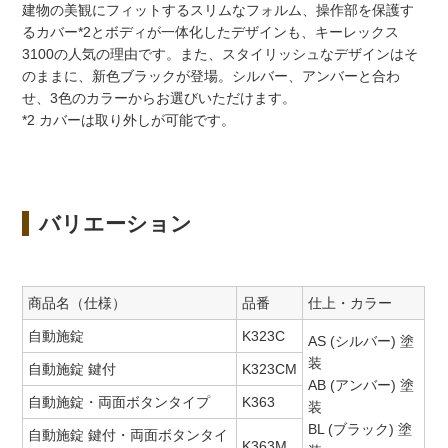
建物の美観にフィットするスリムなフォルム、操作部を保護す
るカバー*2とボディが一体化したデザインも、キーレックス
3100の人気の理由です。また、スタイリッシュなデザインはそ
のままに、新色ブラックが登場。シルバー、アンバーと合わ
せ、3色のカラーからお選びいただけます。
*2 カバーは取り外しが可能です。
バリエーション
商品名（仕様）
品番
仕上・カラー
自動施錠
K323C
AS (シルバー) 塗
装
自動施錠 鍵付
K323CM
AB (アンバー) 塗
自動施錠・両面ボタンタイプ
K363
装
BL (ブラック) 塗
自動施錠 鍵付・両面ボタンタイ
K363M